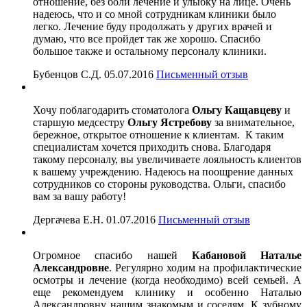
отношение, без боли лечение и улыбку на лице. Очень
надеюсь, что и со мной сотрудникам клиники было
легко. Лечение буду продолжать у других врачей и
думаю, что все пройдет так же хорошо. Спасибо
большое также и остальному персоналу клиники.
Бубенцов С.Д.
05.07.2016
Письменный отзыв
Хочу поблагодарить стоматолога
Ольгу Кащавцеву
и
старшую медсестру
Ольгу Ястребову
за внимательное,
бережное, открытое отношение к клиентам. К таким
специалистам хочется приходить снова. Благодаря
такому персоналу, вы увеличиваете лояльность клиентов
к вашему учреждению. Надеюсь на поощрение данных
сотрудников со стороны руководства. Ольги, спасибо
вам за вашу работу!
Дергачева Е.Н.
01.07.2016
Письменный отзыв
Огромное спасибо нашей
Кабановой Наталье
Александровне
. Регулярно ходим на профилактические
осмотры и лечение (когда необходимо) всей семьей. А
еще рекомендуем клинику и особенно Наталью
Александровну нашим знакомым и соседям. К зубному