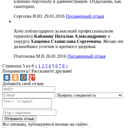
клинике персоналу и администрации. Отдыхаешь, как
санатории.
Сергеева И.Ю.
29.01.2016
Письменный отзыв
Хочу поблагодарить за высокий профессионализм
терапевта
Кабанову Наталью Александровну
и
хирурга
Хащенко Станислава Сергеевича
. Желаю им
дальнейших успехов и крепкого здоровья.
Платонова М.Н
26.01.2016
Письменный отзыв
Страница 5 из 8
«
1
2
3
4
5
6
7
8
»
Понравилось? Расскажите друзьям!
Добавить свой отзыв
Все отзывы, публикуются только на сайте.