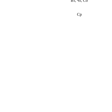
Вт, Чт, Сб
Ср