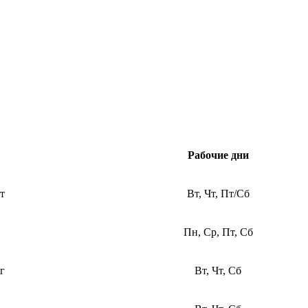
Рабочие дни
т
Вт, Чт, Пт/Сб
Пн, Ср, Пт, Сб
г
Вт, Чт, Сб